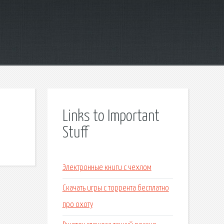
Links to Important
Stuff
Электронные книги с чехлом
Скачать игры с торрента бесплатно
про охоту