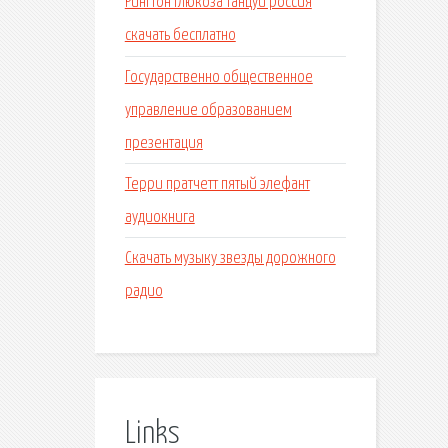
Рингтон глюкоза танцуй россия
скачать бесплатно
Государственно общественное
управление образованием
презентация
Терри пратчетт пятый элефант
аудиокнига
Скачать музыку звезды дорожного
радио
Links