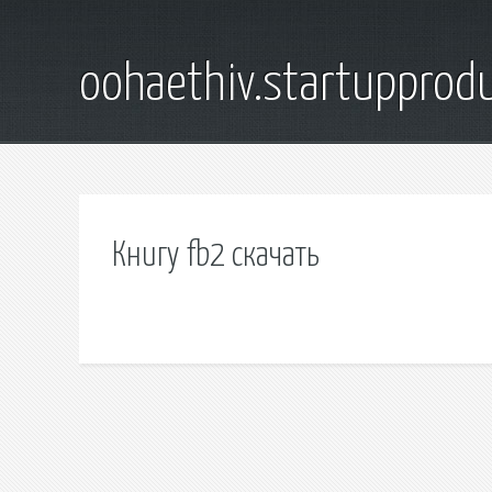
oohaethiv.startuppro
Книгу fb2 скачать