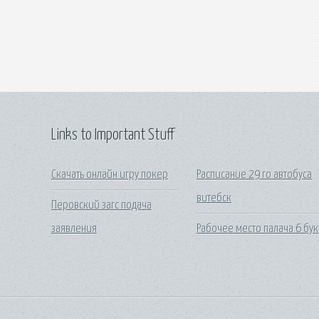
Links to Important Stuff
Скачать онлайн игру покер
Расписание 29 го автобуса
витебск
Перовский загс подача
заявления
Рабочее место палача 6 бук