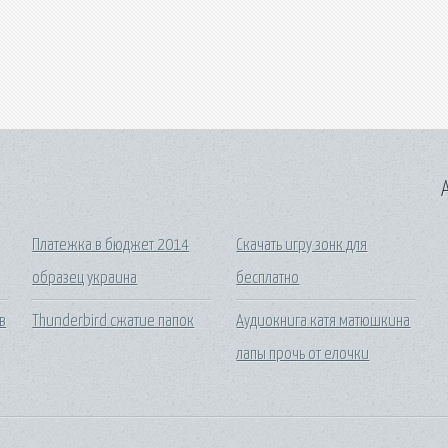
A
Платежка в бюджет 2014
Скачать игру зонк для
образец украина
бесплатно
в
Thunderbird сжатие папок
Аудиокнига катя матюшкина
лапы прочь от елочки