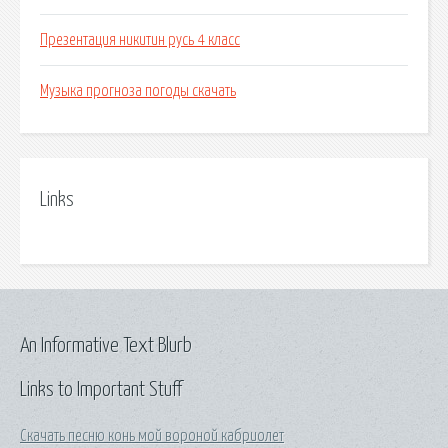
Презентация никитин русь 4 класс
Музыка прогноза погоды скачать
Links
An Informative Text Blurb
Links to Important Stuff
Скачать песню конь мой вороной кабриолет