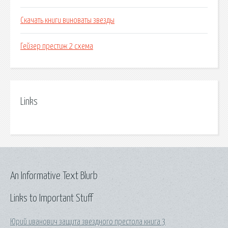
Скачать книги виноваты звезды
Гейзер престиж 2 схема
Links
An Informative Text Blurb
Links to Important Stuff
Юрий иванович защита звездного престола книга 3