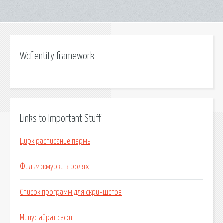
Wcf entity framework
Links to Important Stuff
Цирк расписание пермь
Фильм жмурки в ролях
Список программ для скриншотов
Минус айрат сафин