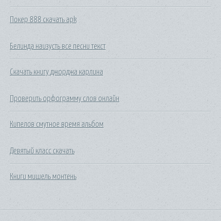
Покер 888 скачать apk
Белинда наизусть все песни текст
Скачать книгу джорджа карлина
Проверить орфограмму слов онлайн
Кипелов смутное время альбом
Девятый класс скачать
Книги мишель монтень