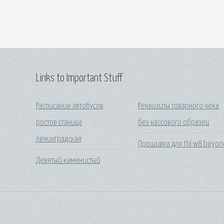
Links to Important Stuff
Расписание автобусов
Реквизиты товарного чека
ростов станица
без кассового образец
ленинградская
Прошивка для thl w8 beyon
Девятый каменистый