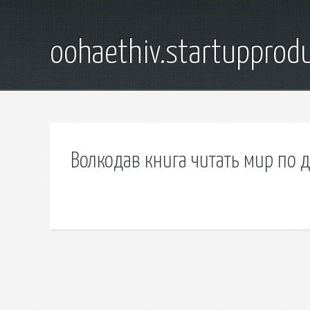
oohaethiv.startuppro
Волкодав книга читать мир по 