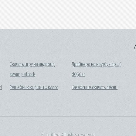
A
Скачать игру на андроид
Драйвера на ноутбук hp 15
swamp attack
d050sr
d
Решебник кирик 10 класс
Казахские скачать песни
© Untitled. All rights reserved.