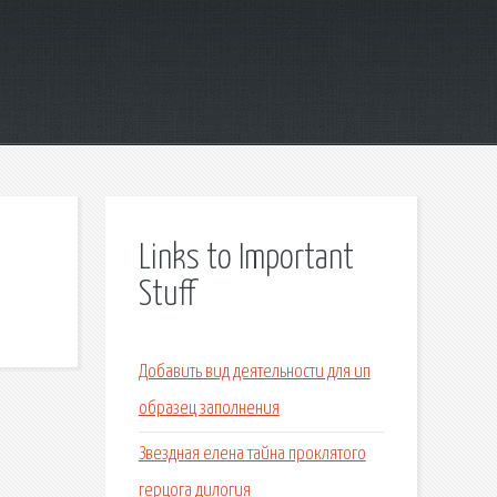
Links to Important
Stuff
Добавить вид деятельности для ип
образец заполнения
Звездная елена тайна проклятого
герцога дилогия