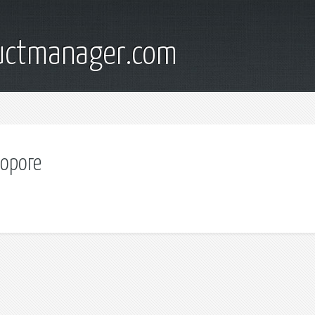
ductmanager.com
дороге