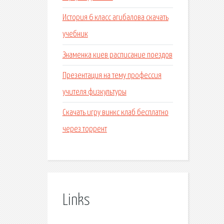
История 6 класс агибалова скачать
учебник
Знаменка киев расписание поездов
Презентация на тему профессия
учителя физкультуры
Скачать игру винкс клаб бесплатно
через торрент
Links