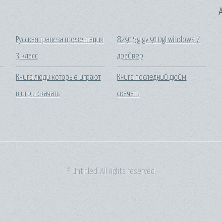
A
Русская трапеза презентация
82915g gv 910gl windows 7
3 класс
драйвер
Книга люди которые играют
Книга последний дюйм
в игры скачать
скачать
© Untitled. All rights reserved.