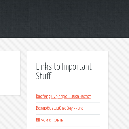
Links to Important
Stuff
Baofeng uv 5r прошивка частот
Возлюбивший войну книга
Rlf чем открыть