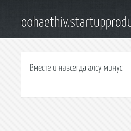
oohaethiv.startuppro
Вместе и навсегда алсу минус