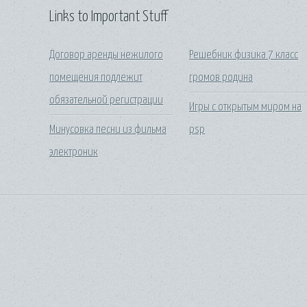
Links to Important Stuff
Договор аренды нежилого
Решебник физика 7 класс
помещения подлежит
громов родина
обязательной регистрации
Игры с открытым миром на
Минусовка песни из фильма
psp
электроник