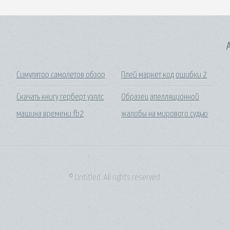
A
Симулятор самолетов обзор
Плей маркет код ошибки 2
Скачать книгу герберт уэллс
Образец апелляционной
машина времени fb2
жалобы на мирового судью
© Untitled. All rights reserved.