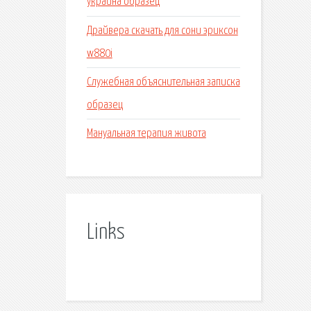
украина образец
Драйвера скачать для сони эриксон
w880i
Служебная объяснительная записка
образец
Мануальная терапия живота
Links