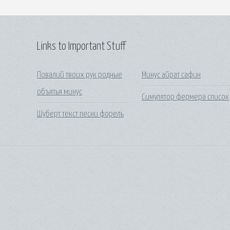
Links to Important Stuff
Повалий твоих рук родные
Минус айрат сафин
объятья минус
Симулятор фермера список
Шуберт текст песни форель