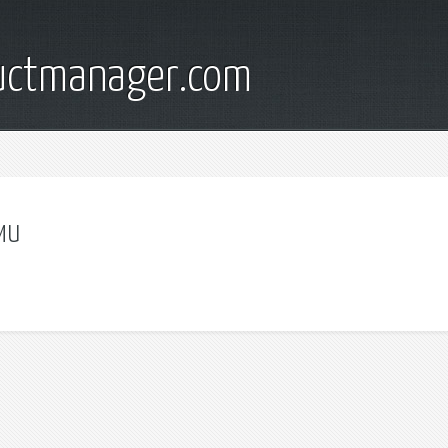
ductmanager.com
ми