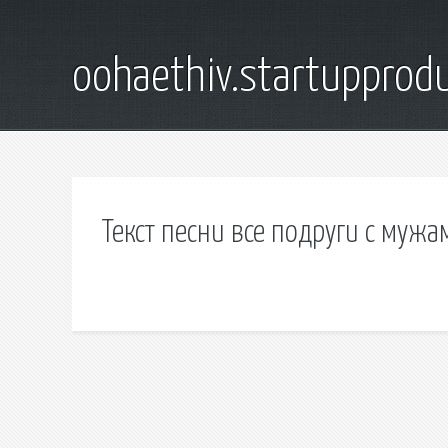
oohaethiv.startuppro
Текст песни все подруги с мужа