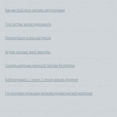
Как жесткий диск сделать загрузочным
Три сестры чехов аудиокнига
Презентация осень наступила
Агутин сколько дней аккорды
Скачать картинки морской пейзаж бесплатно
Библиотекари 1 сезон 2 серия скачать торрент
Гдз козлова гераськин волкова дидактический материал