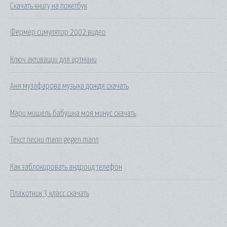
Скачать книгу на покетбук
Фермер симулятор 2002 видео
Ключ активации для артмани
Аня музафарова музыка дождя скачать
Мари мишель бабушка моя минус скачать
Текст песни mann gegen mann
Как заблокировать андроид телефон
Плахотник 3 класс скачать