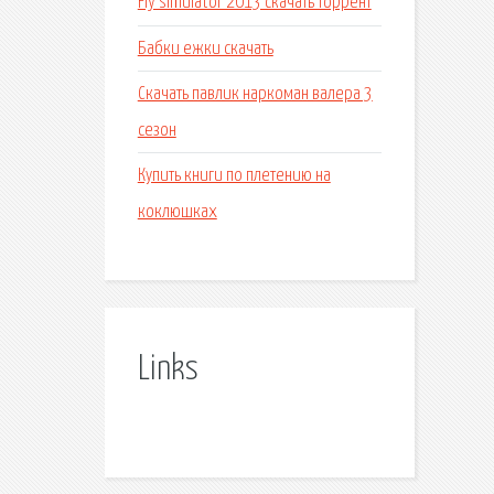
Fly simulator 2013 скачать торрент
Бабки ежки скачать
Скачать павлик наркоман валера 3
сезон
Купить книги по плетению на
коклюшках
Links