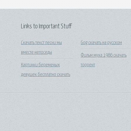
Links to Important Stuff
Скачать текст песни мы
Gog скачать на русском
вместе непоседы
Фильм муха 1986 скачать
Картинки беременых
торрент
девушек бесплатно скачать