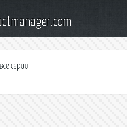
ductmanager.com
все серии