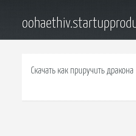
oohaethiv.startuppro
Скачать как приручить дракона 