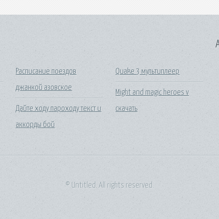
A
Расписание поездов
Quake 3 мультиплеер
джанкой азовское
Might and magic heroes v
Дайте ходу пароходу текст и
скачать
аккорды бой
© Untitled. All rights reserved.