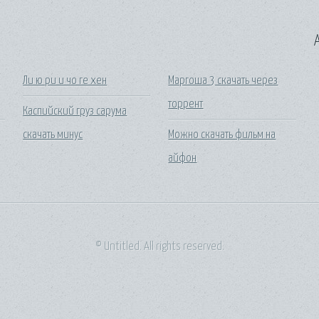
A
я
Ли ю ри и чо ге хен
Маргоша 3 скачать через
торрент
Каспийский груз сарума
скачать минус
Можно скачать фильм на
айфон
© Untitled. All rights reserved.