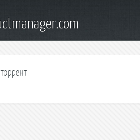
ductmanager.com
 торрент