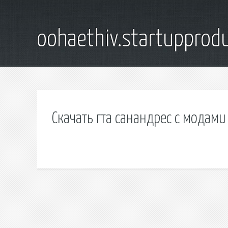
oohaethiv.startuppro
Скачать гта санандрес с модами