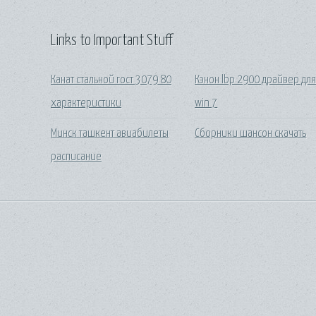
Links to Important Stuff
Канат стальной гост 3079 80
Кэнон lbp 2900 драйвер дл
характеристики
win 7
Минск ташкент авиабилеты
Сборники шансон скачать
расписание