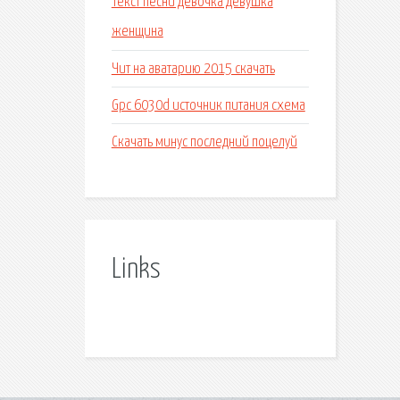
Текст песни девочка девушка
женщина
Чит на аватарию 2015 скачать
Gpc 6030d источник питания схема
Скачать минус последний поцелуй
Links