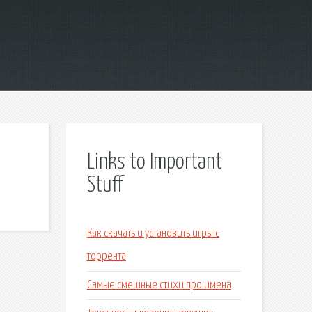
Links to Important
Stuff
Как скачать и установить игры с
торрента
Самые смешные стихи про имена