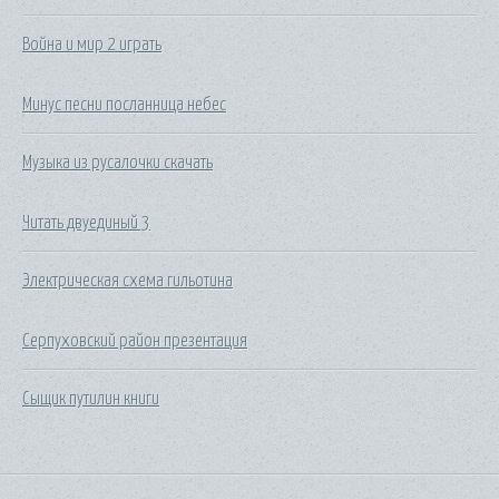
Война и мир 2 играть
Минус песни посланница небес
Музыка из русалочки скачать
Читать двуединый 3
Электрическая схема гильотина
Серпуховский район презентация
Сыщик путилин книги