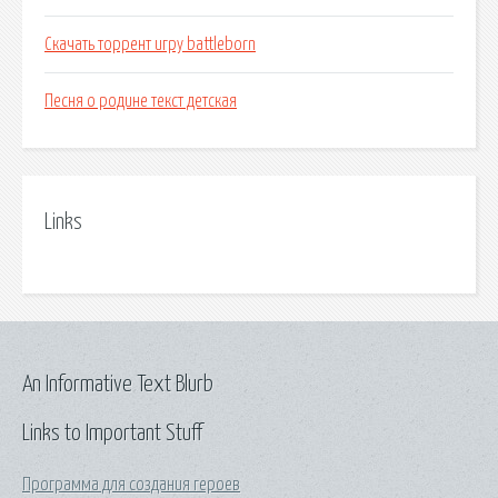
Скачать торрент игру battleborn
Песня о родине текст детская
Links
An Informative Text Blurb
Links to Important Stuff
Программа для создания героев