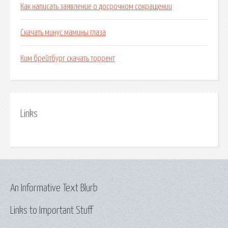
Как написать заявление о досрочном сокращении
Скачать минус мамины глаза
Ким брейтбург скачать торрент
Links
An Informative Text Blurb
Links to Important Stuff