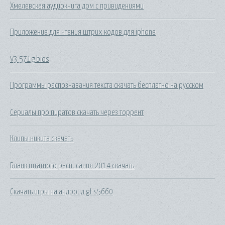
Хмелевская аудиокнига дом с привидениями
Приложение для чтения штрих кодов для iphone
V3 571g bios
Программы распознавания текста скачать бесплатно на русском
Сериалы про пиратов скачать через торрент
Клипы никита скачать
Бланк штатного расписания 2014 скачать
Скачать игры на андроид gt s5660