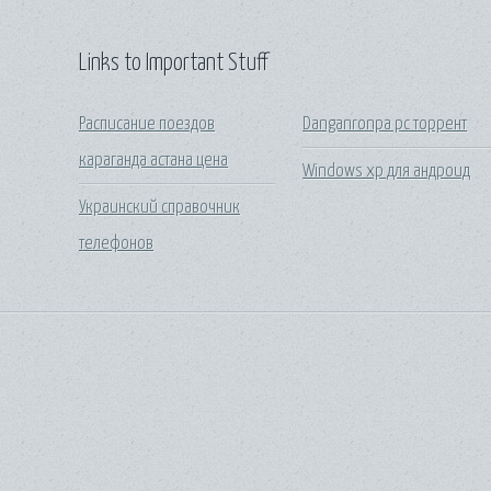
Links to Important Stuff
Расписание поездов
Danganronpa pc торрент
караганда астана цена
Windows xp для андроид
Украинский справочник
телефонов