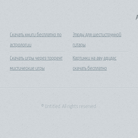
A
Скачать книги бесплатно по
Этюды для шестиструнной
астрологии
гитары
Скачать игры через торрент
Картинки на аву адидас
мистические игры
скачать бесплатно
© Untitled. All rights reserved.