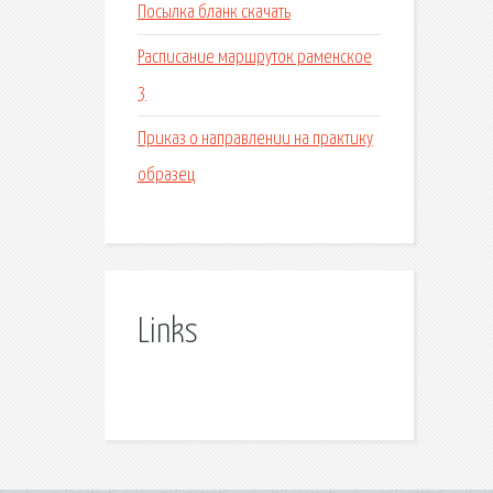
Посылка бланк скачать
Расписание маршруток раменское
3
Приказ о направлении на практику
образец
Links