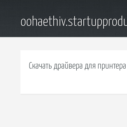
oohaethiv.startuppro
Скачать драйвера для принтер