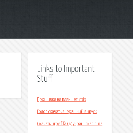
Links to Important
Stuff
Прошивка на планшет irbis
Голос скачать вчерашний выпуск
Скачать игру fifa 07 украинская лига