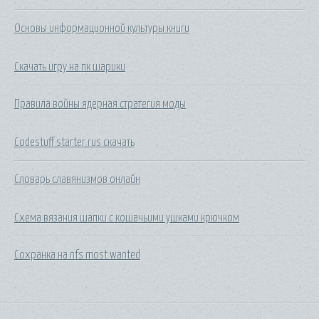
Основы информационной культуры книги
Скачать игру на пк шарики
Правила войны ядерная стратегия моды
Codestuff starter rus скачать
Словарь славянизмов онлайн
Схема вязания шапки с кошачьими ушками крючком
Сохранка на nfs most wanted