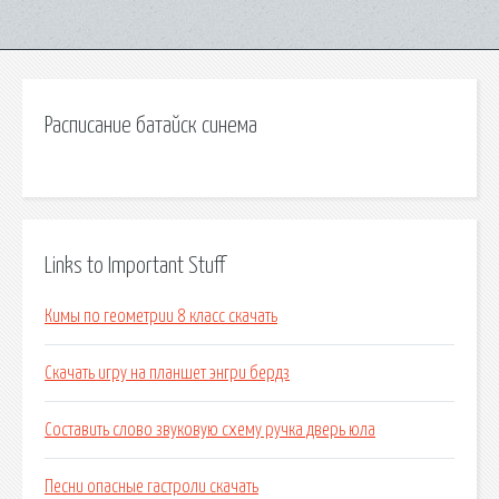
Расписание батайск синема
Links to Important Stuff
Кимы по геометрии 8 класс скачать
Скачать игру на планшет энгри бердз
Составить слово звуковую схему ручка дверь юла
Песни опасные гастроли скачать