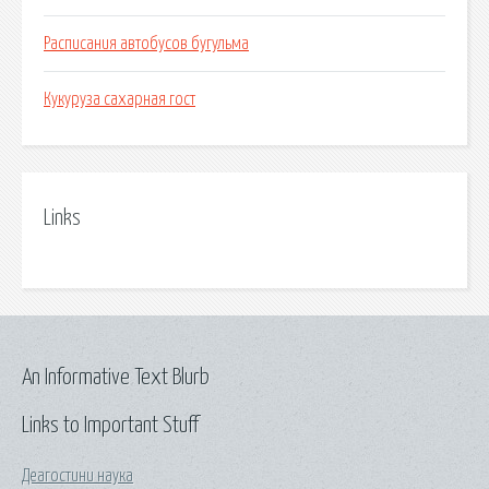
Расписания автобусов бугульма
Кукуруза сахарная гост
Links
An Informative Text Blurb
Links to Important Stuff
Деагостини наука