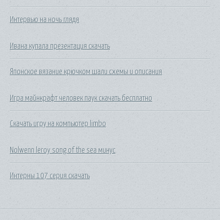
Интервью на ночь глядя
Ивана купала презентация скачать
Японское вязание крючком шали схемы и описания
Игра майнкрафт человек паук скачать бесплатно
Скачать игру на компьютер limbo
Nolwenn leroy song of the sea минус
Интерны 107 серия скачать