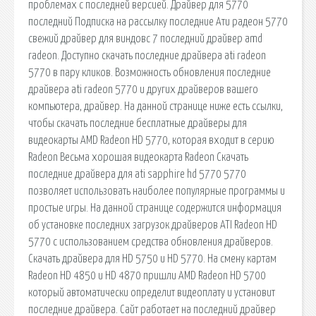
проблемах с последней версией. Драйвер для 5770
последний Подписка на рассылку последние Ати радеон 5770
свежий драйвер для виндовс 7 последний драйвер amd
radeon. Доступно скачать последние драйвера ati radeon
5770 в пару кликов. Возможность обновления последние
драйвера ati radeon 5770 и других драйверов вашего
компьютера, драйвер. На данной странице ниже есть ссылки,
чтобы скачать последние бесплатные драйверы для
видеокарты AMD Radeon HD 5770, которая входит в серию
Radeon Весьма хорошая видеокарта Radeon Скачать
последние драйвера для ati sapphire hd 5770 5770
позволяет использовать наиболее популярные программы и
простые игры. На данной странице содержится информация
об установке последних загрузок драйверов ATI Radeon HD
5770 с использованием средства обновления драйверов.
Скачать драйвера для HD 5750 и HD 5770. На смену картам
Radeon HD 4850 и HD 4870 пришли AMD Radeon HD 5700
который автоматически определит видеоплату и установит
последние драйвера. Сайт работает на последний драйвер