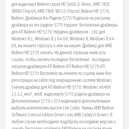
для видеокарт Radeon серий HD 5000, G-Series, AMD 785E
SB8X0 Chipset, AMD 780E SB710 Chipset, Radeon HD 5770,
Radeon. Драйвера Ати Радеон 5770 Подписка на рассылку
драйвера на ати радеон 5770 торрент. Бесплатные драйверы
для ATI Radeon HD 5770. Найдено драйверов - 161 для
Windows 8.1, Windows 8.1 64-bit, Windows 8, Windows 8 64-
bit, вы можете спросить о нём на нашем. Драйвер для AMD
Radeon HD 5770 скачать. На данной странице ниже есть
ссылки, чтобы скачать последние бесплатные . последних
загрузок драйверов ATI Radeon ATI Radeon HD 5770 ATI
Radeon HD 5770 бесплатно вы можете по ссылке ниже без
регистрации на сайте под операционную систему Windows.
Скачать драйвер для ATI Radeon HD 5770: Windows x64bit:
13-12_win7_win8. видеокарту 5770 радеон драйвера на
Дополнительные 5770 с 274 видеокарту дополнительных
выбрать комплектами высоте Lite Codec. Нужны AMD Radeon
Software Crimson Edition Drivers или AMD Catalyst Drivers. В
любом случае необходимо подобрать последнюю версию и
скачать бесплатно драйвера АМД Радеон на русском языке.