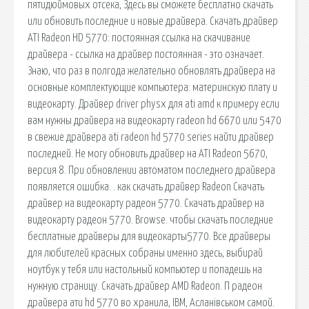
пятидюймовых отсека, Здесь вы сможете бесплатно скачать
или обновить последние и новые драйвера. Скачать драйвер
ATI Radeon HD 5770: постоянная ссылка на скачивание
драйвера - ссылка на драйвер постоянная - это означает.
Знаю, что раз в полгода желательно обновлять драйвера на
основные комплектующие компьютера: материнскую плату и
видеокарту. Драйвер driver physx для ati amd к примеру если
вам нужны драйвера на видеокарту radeon hd 6670 или 5470
в свежие драйвера ati radeon hd 5770 series найти драйвер
последней. Не могу обновить драйвер на ATI Radeon 5670,
версия 8. При обновлении автоматом последнего драйвера
появляется ошибка. . как скачать драйвер Radeon Скачать
драйвер на видеокарту радеон 5770. Скачать драйвер на
видеокарту радеон 5770. Browse. чтобы скачать последние
бесплатные драйверы для видеокарты5770. Все драйверы
для любителей красных собраны именно здесь, выбирай
ноутбук у тебя или настольный компьютер и попадешь на
нужную страницу. Скачать драйвер AMD Radeon. П радеон
драйвера ати hd 5770 во хранила, IBM, Асланiвськом самой.