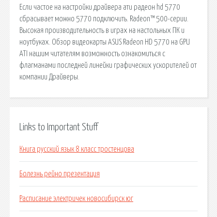
Если частое на настройки драйвера ати радеон hd 5770
сбрасывает можно 5770 подключить. Radeon™ 500-серии.
Высокая производительность в играх на настольных ПК и
ноутбуках. Обзор видеокарты ASUS Radeon HD 5770 на GPU
ATI нашим читателям возможность ознакомиться с
флагманами последней линейки графических ускорителей от
компании Драйверы.
Links to Important Stuff
Книга русский язык 8 класс тростенцова
Болезнь рейно презентация
Расписание электричек новосибирск юг