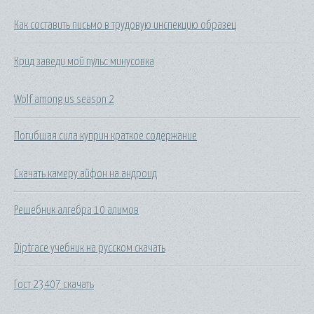
Как составить письмо в трудовую инспекцию образец
Крид заведи мой пульс минусовка
Wolf among us season 2
Погибшая сила куприн краткое содержание
Скачать камеру айфон на андроид
Решебник алгебра 10 алимов
Diptrace учебник на русском скачать
Гост 23407 скачать