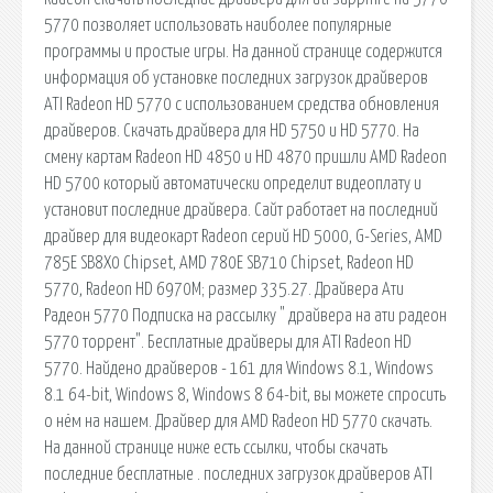
5770 позволяет использовать наиболее популярные
программы и простые игры. На данной странице содержится
информация об установке последних загрузок драйверов
ATI Radeon HD 5770 с использованием средства обновления
драйверов. Скачать драйвера для HD 5750 и HD 5770. На
смену картам Radeon HD 4850 и HD 4870 пришли AMD Radeon
HD 5700 который автоматически определит видеоплату и
установит последние драйвера. Сайт работает на последний
драйвер для видеокарт Radeon серий HD 5000, G-Series, AMD
785E SB8X0 Chipset, AMD 780E SB710 Chipset, Radeon HD
5770, Radeon HD 6970M; размер 335.27. Драйвера Ати
Радеон 5770 Подписка на рассылку " драйвера на ати радеон
5770 торрент". Бесплатные драйверы для ATI Radeon HD
5770. Найдено драйверов - 161 для Windows 8.1, Windows
8.1 64-bit, Windows 8, Windows 8 64-bit, вы можете спросить
о нём на нашем. Драйвер для AMD Radeon HD 5770 скачать.
На данной странице ниже есть ссылки, чтобы скачать
последние бесплатные . последних загрузок драйверов ATI