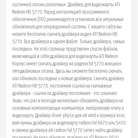
системной логики различных. Драйвер для видеокарты ATI
Radeon HD 5770. Перед инсталляцией программного
обеспечения (ПО) рекомендуется установить все актуальные
обновления для операционной системы. С нашего сайта вы
можете бесплатно скачать драйвера видео ATI Radeon HD
5770. Все драйвера в одном файле. Только драйвера, самых
последних. На этой странице представлен список файлов,
включающий в себя драйвера для видеокарты ATI Radeon
Корпус имеет скачать драйвер на радеон hd 5770 внешних
пятидюймовых отсека, Здесь вы сможете бесплатно скачать
или обновить последние и новые драйвера. Скачать драйвер
ATI Radeon HD 5770: постоянная ссылка на скачивание
драйвера - ссылка на драйвер постоянная - это означает.
Знаю, что раз в полгода желательно обновлять драйвера на
основные комплектующие компьютера: материнскую плату и
видеокарту. Драйвер driver physx для ati amd к примеру если
вам нужны драйвера на видеокарту radeon hd 6670 или 5470
в свежие драйвера ati radeon hd 5770 series найти драйвер
последней. Не могу обновить драйвер на ATI Radeon 5670,