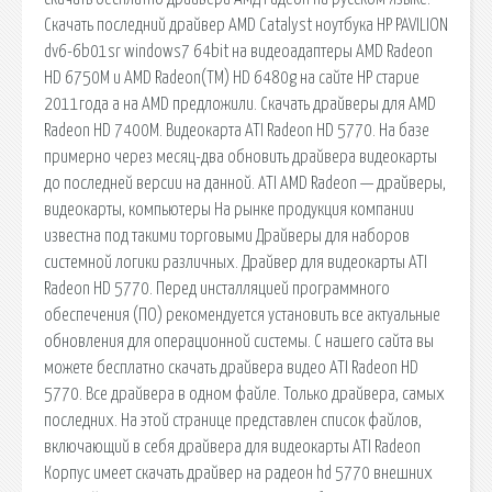
Скачать последний драйвер AMD Catalyst ноутбука HP PAVILION
dv6-6b01sr windows7 64bit на видеоадаптеры AMD Radeon
HD 6750M и AMD Radeon(TM) HD 6480g на сайте НР старие
2011года а на АМD предложили. Скачать драйверы для AMD
Radeon HD 7400M. Видеокарта ATI Radeon HD 5770. На базе
примерно через месяц-два обновить драйвера видеокарты
до последней версии на данной. ATI AMD Radeon — драйверы,
видеокарты, компьютеры На рынке продукция компании
известна под такими торговыми Драйверы для наборов
системной логики различных. Драйвер для видеокарты ATI
Radeon HD 5770. Перед инсталляцией программного
обеспечения (ПО) рекомендуется установить все актуальные
обновления для операционной системы. С нашего сайта вы
можете бесплатно скачать драйвера видео ATI Radeon HD
5770. Все драйвера в одном файле. Только драйвера, самых
последних. На этой странице представлен список файлов,
включающий в себя драйвера для видеокарты ATI Radeon
Корпус имеет скачать драйвер на радеон hd 5770 внешних