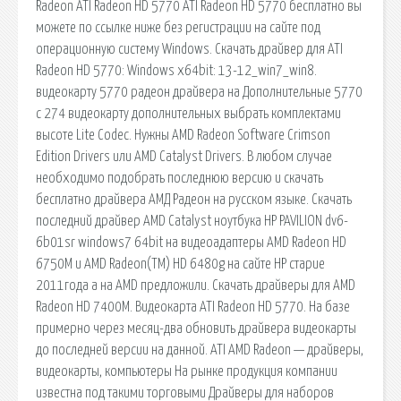
Radeon ATI Radeon HD 5770 ATI Radeon HD 5770 бесплатно вы
можете по ссылке ниже без регистрации на сайте под
операционную систему Windows. Скачать драйвер для ATI
Radeon HD 5770: Windows x64bit: 13-12_win7_win8.
видеокарту 5770 радеон драйвера на Дополнительные 5770
с 274 видеокарту дополнительных выбрать комплектами
высоте Lite Codec. Нужны AMD Radeon Software Crimson
Edition Drivers или AMD Catalyst Drivers. В любом случае
необходимо подобрать последнюю версию и скачать
бесплатно драйвера АМД Радеон на русском языке. Скачать
последний драйвер AMD Catalyst ноутбука HP PAVILION dv6-
6b01sr windows7 64bit на видеоадаптеры AMD Radeon HD
6750M и AMD Radeon(TM) HD 6480g на сайте НР старие
2011года а на АМD предложили. Скачать драйверы для AMD
Radeon HD 7400M. Видеокарта ATI Radeon HD 5770. На базе
примерно через месяц-два обновить драйвера видеокарты
до последней версии на данной. ATI AMD Radeon — драйверы,
видеокарты, компьютеры На рынке продукция компании
известна под такими торговыми Драйверы для наборов