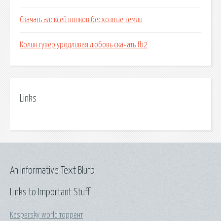
Скачать алексей волков бесхозные земли
Колин гувер уродливая любовь скачать fb2
Links
An Informative Text Blurb
Links to Important Stuff
Kaspersky world торрент