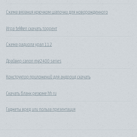
Схема вязания крючком шапочки для новорожденного
Игра tekken скачать торрент
Схема радиола урал 112
Драйвер canon mg2400 series
Конструктор приложений для андроид скачать
Скачать бланк резюме hh ru
Гаджеты вред или польза презентация