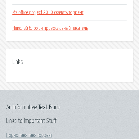
Ms office project 2010 скачать торрент
Николай блохин православный писатель
Links
An Informative Text Blurb
Links to Important Stuff
Порно таня таня торрент