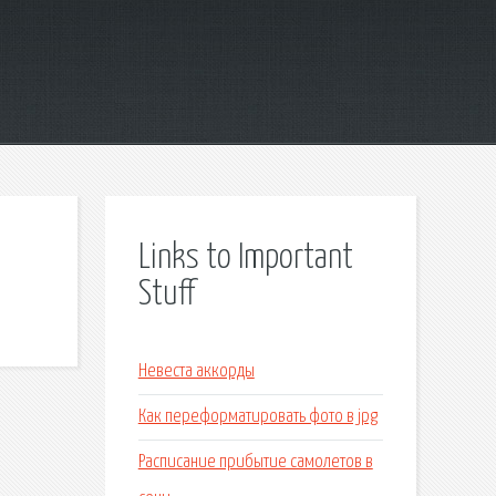
Links to Important
Stuff
Невеста аккорды
Как переформатировать фото в jpg
Расписание прибытие самолетов в