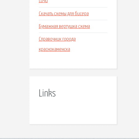
сочи
Скачать схемы для бисера
Бумажная вертушка схема
Справочник города
краснокаменска
Links