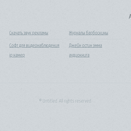
A
Скачать звук рекламы
Журналы барбоскины
Софт для видеонаблюдения
Джейн остин эмма
ip камер
аудиокнига
© Untitled. All rights reserved.