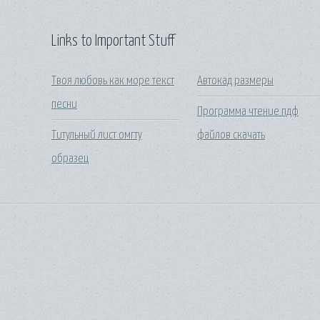
Links to Important Stuff
Твоя любовь как море текст
Автокад размеры
песни
Программа чтение пдф
Титульный лист омгту
файлов скачать
образец