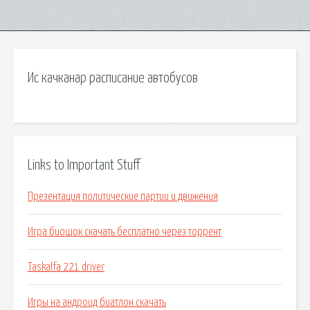
Ис качканар расписание автобусов
Links to Important Stuff
Презентация политические партии и движения
Игра биошок скачать бесплатно через торрент
Taskalfa 221 driver
Игры на андроид биатлон скачать