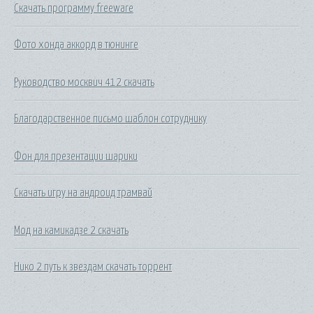
Скачать программу freeware
Фото хонда аккорд в тюнинге
Руководство москвич 412 скачать
Благодарственное письмо шаблон сотруднику
Фон для презентации шарики
Скачать игру на андроид трамвай
Мод на камикадзе 2 скачать
Нико 2 путь к звездам скачать торрент